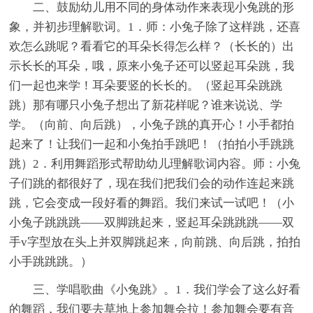
二、鼓励幼儿用不同的身体动作来表现小兔跳的形
象，并初步理解歌词。1．师：小兔子除了这样跳，还喜
欢怎么跳呢？看看它的耳朵长得怎么样？（长长的）出
示长长的耳朵，哦，原来小兔子还可以竖起耳朵跳，我
们一起也来学！耳朵要竖的长长的。（竖起耳朵跳跳
跳）那有哪只小兔子想出了新花样呢？谁来说说、学
学。（向前、向后跳），小兔子跳的真开心！小手都拍
起来了！让我们一起和小兔拍手跳吧！（拍拍小手跳跳
跳）2．利用舞蹈形式帮助幼儿理解歌词内容。师：小兔
子们跳的都很好了，现在我们把我们会的动作连起来跳
跳，它会变成一段好看的舞蹈。我们来试一试吧！（小
小兔子跳跳跳——双脚跳起来，竖起耳朵跳跳跳——双
手v字型放在头上并双脚跳起来，向前跳、向后跳，拍拍
小手跳跳跳。）
三、学唱歌曲《小兔跳》。1．我们学会了这么好看
的舞蹈，我们要去草地上参加舞会拉！参加舞会要有音