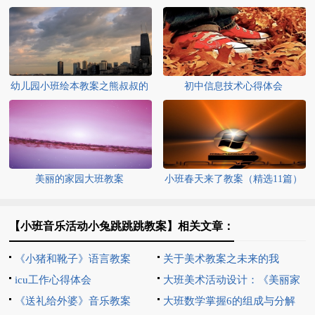
幼儿园小班绘本教案之熊叔叔的
初中信息技术心得体会
生日派对
美丽的家园大班教案
小班春天来了教案（精选11篇）
【小班音乐活动小兔跳跳跳教案】相关文章：
《小猪和靴子》语言教案
关于美术教案之未来的我
icu工作心得体会
大班美术活动设计：《美丽家
《送礼给外婆》音乐教案
园》教案设计
大班数学掌握6的组成与分解