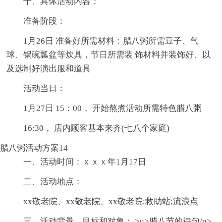
十、具体活动内容：
准备阶段：
1月26日 准备好所需材料：腊八粥所需豆子、气
球、锅碗瓢盆等炊具，节日所需装 饰材料并装饰好、以
及选制好演出服和道具
活动当日：
1月27日 15：00， 开始熬煮活动所需特色腊八粥
16:30， 店内顾客基本来齐(七八个家庭)
腊八粥活动方案14
一、活动时间：ｘｘｘ年1月17日
二、活动地点：
xx敬老院、xx敬老院、xx敬老院;救助站;流浪点
三、活动背景、目标和对象： >u>腊八节的诗句/u>