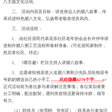
八主题文化活动。
二、 活动内容及目标：讲述身边人的腊八故事，传
承武进特色腊八文化，弘扬尊老敬老优良风尚。
三、 活动流程：
1、 由社区居民代表花东社区老年协会会长许仲华讲
述制作腊八粥工艺流程和食材准备。(可在居民家制作，
然后拿社区。待定)
2、 《嚼百趣》栏目主持人讲腊八故事。
3、 志愿者给独居老人送腊八粥和少先队员给独居爷
爷奶奶赠送自己的小手工
……此处隐藏4276个字……
p>
正式活动前为各位参与者讲解注意事项；各位策划者要
分工明确，配合默契，遇到突发情况要保持冷静，领导
有力。
（2）联络员（徐雪鸥、管有廷）：联系各位参加活