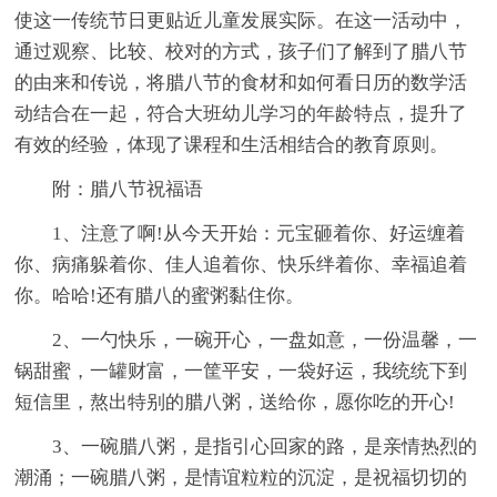
使这一传统节日更贴近儿童发展实际。在这一活动中，
通过观察、比较、校对的方式，孩子们了解到了腊八节
的由来和传说，将腊八节的食材和如何看日历的数学活
动结合在一起，符合大班幼儿学习的年龄特点，提升了
有效的经验，体现了课程和生活相结合的教育原则。
附：腊八节祝福语
1、注意了啊!从今天开始：元宝砸着你、好运缠着
你、病痛躲着你、佳人追着你、快乐绊着你、幸福追着
你。哈哈!还有腊八的蜜粥黏住你。
2、一勺快乐，一碗开心，一盘如意，一份温馨，一
锅甜蜜，一罐财富，一筐平安，一袋好运，我统统下到
短信里，熬出特别的腊八粥，送给你，愿你吃的开心!
3、一碗腊八粥，是指引心回家的路，是亲情热烈的
潮涌；一碗腊八粥，是情谊粒粒的沉淀，是祝福切切的