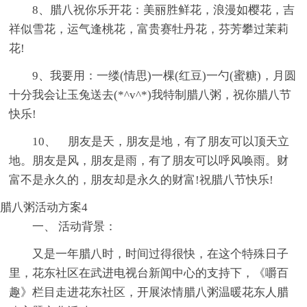
8、腊八祝你乐开花：美丽胜鲜花，浪漫如樱花，吉
祥似雪花，运气逢桃花，富贵赛牡丹花，芬芳攀过茉莉
花!
9、我要用：一缕(情思)一棵(红豆)一勺(蜜糖)，月圆
十分我会让玉兔送去(*^v^*)我特制腊八粥，祝你腊八节
快乐!
10、 朋友是天，朋友是地，有了朋友可以顶天立
地。朋友是风，朋友是雨，有了朋友可以呼风唤雨。财
富不是永久的，朋友却是永久的财富!祝腊八节快乐!
腊八粥活动方案4
一、 活动背景：
又是一年腊八时，时间过得很快，在这个特殊日子
里，花东社区在武进电视台新闻中心的支持下，《嚼百
趣》栏目走进花东社区，开展浓情腊八粥温暖花东人腊